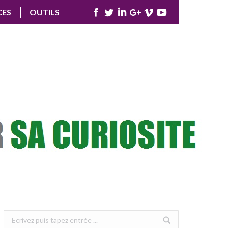
CES
OUTILS
Facebook
Twitter
LinkedIn
Google+
Vimeo
YouTube
Search: