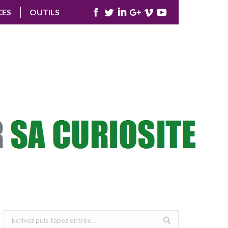
CES
OUTILS
Facebook
Twitter
LinkedIn
Google+
Vimeo
YouTube
Search: