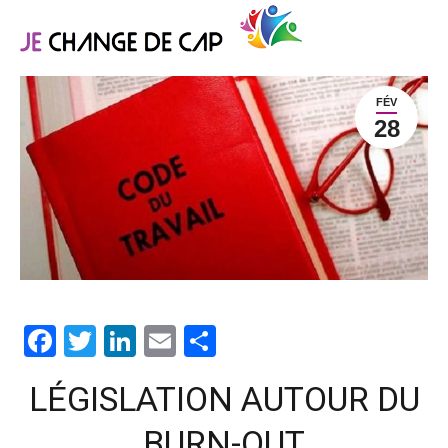
FÉV
28
Facebook
Twitter
LinkedIn
Email
Partager
LÉGISLATION AUTOUR DU
BURN-OUT