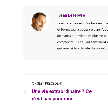
Jean Lefebvre
Jean Lefebvre est Docteur en Sci
et Formateur, spécialisé dans l’a
de manager devient de plus en plus
complexité RH et… au sentiment d’
qui vous aide à décider. En savoir 
Navigation
ONGLET PRÉCÉDENT
Une vie extraordinaire ? Ce
de
Onglet
n’est pas pour moi.
précédent
commentaire