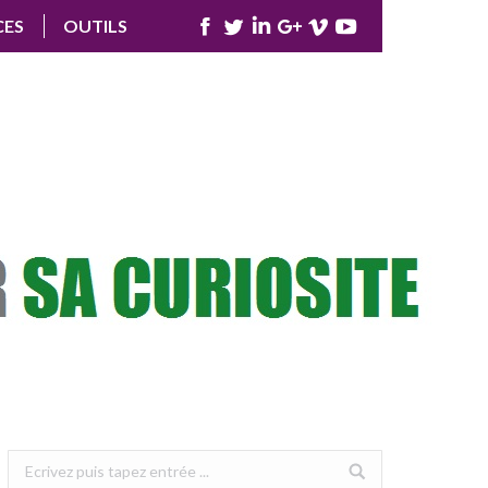
CES
OUTILS
Facebook
Twitter
LinkedIn
Google+
Vimeo
YouTube
Search: