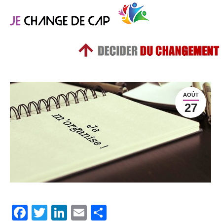
AOÛT
27
Facebook
Twitter
LinkedIn
Email
Partager