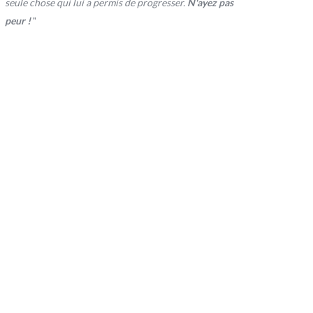
seule chose qui lui a permis de progresser.
N'ayez pas
peur !
"