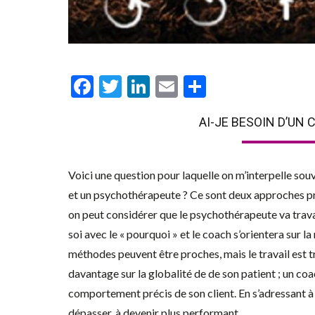
Facebook
Twitter
LinkedIn
Email
Partager
AI-JE BESOIN D’UN 
Voici une question pour laquelle on m’interpelle sou
et un psychothérapeute ? Ce sont deux approches 
on peut considérer que le psychothérapeute va trav
soi avec le « pourquoi » et le coach s’orientera sur l
méthodes peuvent être proches, mais le travail est t
davantage sur la globalité de de son patient ; un co
comportement précis de son client. En s’adressant à 
dépasser, à devenir plus performant…