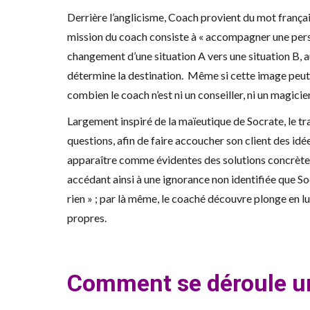
Derrière l’anglicisme, Coach provient du mot français
mission du coach consiste à « accompagner une per
changement d’une situation A vers une situation B, au 
détermine la destination. Même si cette image peut p
combien le coach n’est ni un conseiller, ni un magici
Largement inspiré de la maïeutique de Socrate, le tra
questions, afin de faire accoucher son client des idé
apparaître comme évidentes des solutions concrètes
accédant ainsi à une ignorance non identifiée que Socr
rien » ; par là même, le coaché découvre plonge en l
propres.
Comment se déroule u