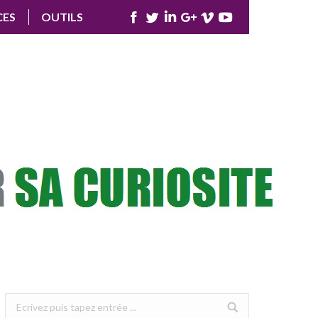
CES
OUTILS
Facebook
Twitter
LinkedIn
Google+
Vimeo
YouTube
Search: