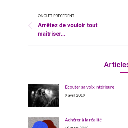
Navigation
ONGLET PRÉCÉDENT
Arrêtez de vouloir tout
de
Onglet
maîtriser…
précédent
commentaire
Article
Ecouter sa voix intérieure
9 avril 2019
Adhérer à la réalité
19 mars 2019