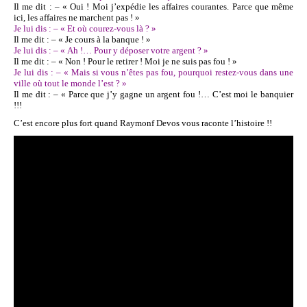
Il me dit : – « Oui ! Moi j’expédie les affaires courantes. Parce que même
ici, les affaires ne marchent pas ! »
Je lui dis : – « Et où courez-vous là ? »
Il me dit : – « Je cours à la banque ! »
Je lui dis : – « Ah !… Pour y déposer votre argent ? »
Il me dit : – « Non ! Pour le retirer ! Moi je ne suis pas fou ! »
Je lui dis : – « Mais si vous n’êtes pas fou, pourquoi restez-vous dans une
ville où tout le monde l’est ? »
Il me dit : – « Parce que j’y gagne un argent fou !… C’est moi le banquier
!!!
C’est encore plus fort quand Raymonf Devos vous raconte l’histoire !!