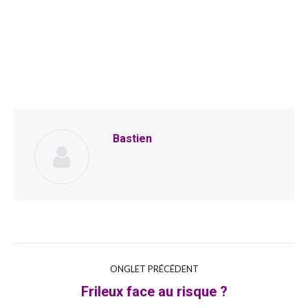
Scop
Aubenas, France
ï
Bastien
Navigation
ONGLET PRÉCÉDENT
Frileux face au risque ?
Onglet
de