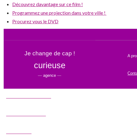
Découvrez davantage sur ce film !
Programmez une projection dans votre ville !
Procurez vous le DVD
Je change de cap !
A pr
curieuse
Cont
—
agence
—
S’abonner à la newsletter
Conditions d’utilisation
Se désinscrire
© 2016
Je Change de cap & Curieuse Agence
Pollen-
ï
ï