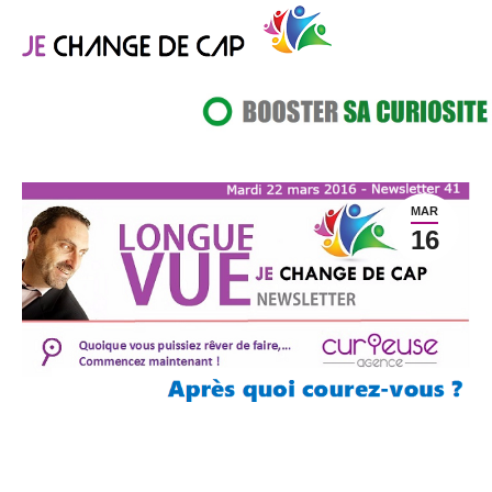
MAR
16