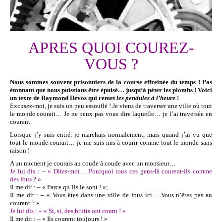
APRES QUOI COUREZ-
VOUS ?
Nous sommes souvent prisonniers de la course effreinée du temps ! Pas
étonnant que nous puissions être épuisé… jusqu’à péter les plombs ! Voici
un texte de Raymond Devos qui remet
les pendules à l’heure
!
Excusez-moi, je suis un peu essouflé ! Je viens de traverser une ville où tout
le monde courait… Je ne peux pas vous dire laquelle… je l’ai traversée en
courant.
Lorsque j’y suis entré, je marchais normalement, mais quand j’ai vu que
tout le monde courait… je me suis mis à courir comme tout le monde sans
raison !
A un moment je courais au coude à coude avec un monsieur…
Je lui dis : – « Dites-moi… Pourquoi tous ces gens-là courent-ils comme
des fous ? »
Il me dit : – « Parce qu’ils le sont ! »;
Il me dit : – « Vous êtes dans une ville de fous ici… Vous n’êtes pas au
courant ? »
Je lui dis : – « Si, si, des bruits ont couru ! »
Il me dit : – « Ils courent toujours ! »