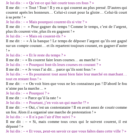
Je lui dis : – « Qu’est-ce qui fait courir tous ces fous ? »
Il me dit : – « Tout ! Tout ! Il y en a qui courent au plus pressé. D’autres qui
courent après les honneurs… Celui-ci court pour la gloire… Celui-là court
à sa perte ! »
Je lui dis : – « Mais pourquoi courent-ils si vite ? »
Il me dit : – » Pour gagner du temps ! Comme le temps, c’est de l’argent,
plus ils courent vite, plus ils en gagnent ! »
Je lui dis : – « Mais où courent-ils ? »
Il me dit : – « À la banque ! Le temps de déposer l’argent qu’ils ont gagné
sur un compte courant… et ils repartent toujours courant, en gagner d’autre
! »
Je lui dis : – « Et le reste du temps ? »
Il me dit : – « Ils courent faire leurs courses… au marché ! »
Je lui dis : – « Pourquoi font-ils leurs courses en courant ? »
Il me dit : – « Je vous l’ai dit… parce qu’ils sont fous ! »
Je lui dis : – « Ils pourraient tout aussi bien faire leur marché en marchant…
tout en restant fous ! »
Il me dit : – « On voit bien que vous ne les connaissez pas ! D’abord le fou
n’aime pas la marche… »
Je lui dis : – « Pourquoi ? »
Il me dit : – « Parce qu’il la rate ! »
Je lui dis : – « Pourtant, j’en vois un qui marche !? »
Il me dit : – « Oui, c’est un contestataire ! Il en avait assez de courir comme
un fou. Alors il a organisé une marche de protestation ! »
Je lui dis : – « Il n’a pas l’air d’être suivi ? »
Il me dit : – « Si, mais comme tous ceux qui le suivent courent, il est
dépassé ! »
Je lui dis : – « Et vous, peut-on savoir ce que vous faîtes dans cette ville ? »