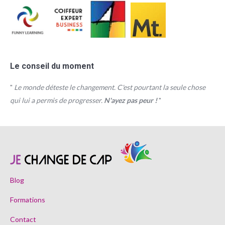
Le conseil du moment
"
Le monde déteste le changement. C'est pourtant la seule chose
qui lui a permis de progresser.
N'ayez pas peur !
"
Blog
Formations
Contact