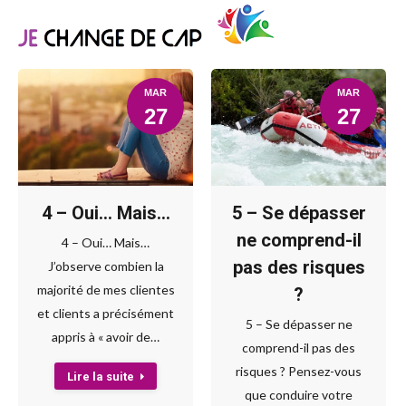
MAR
MAR
27
27
4 – Oui… Mais…
5 – Se dépasser
ne comprend-il
4 – Oui… Mais…
pas des risques
J’observe combien la
majorité de mes clientes
?
et clients a précisément
5 – Se dépasser ne
appris à « avoir de…
comprend-il pas des
risques ? Pensez-vous
Lire la suite
que conduire votre