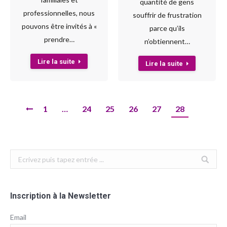
quantité de gens
professionnelles, nous
souffrir de frustration
pouvons être invités à «
parce qu’ils
prendre…
n’obtiennent…
Lire la suite
Lire la suite
1
…
24
25
26
27
28
Search:
Inscription à la Newsletter
Email