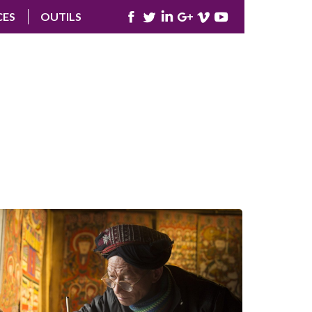
CES
OUTILS
Facebook
Twitter
LinkedIn
Google+
Vimeo
YouTube