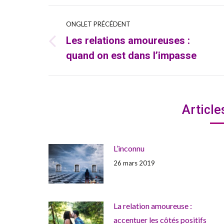
Navigation
ONGLET PRÉCÉDENT
Les relations amoureuses :
de
Onglet
quand on est dans l’impasse
précédent
commentaire
Article
L’inconnu
26 mars 2019
La relation amoureuse :
accentuer les côtés positifs