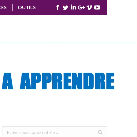
CES
OUTILS
Facebook
Twitter
LinkedIn
Google+
Vimeo
YouTube
Search: